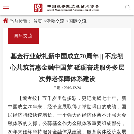
新
跳
窗
转
口
至
打
主
开
内
当前位置：
首页
>
活动交流
>
国际交流
适
容
老
区
化
域
国际交流
工
具
学习贯
说
明
基金行业献礼新中国成立70周年 || 不忘初
页,
党建引
按
心共筑普惠金融中国梦 砥砺奋进服务多层
Shift
加
党建动
次养老保障体系建设
n
键
开
日期：2019-12-24
启
导
【编者按】
五千岁里曾多彩，更记龙腾七十年。
新
协会要
盲
中国成立70年来，经济发展取得了举世瞩目的成绩，国
模
式
民经济持续快速增长。
一个强大的经济体离不开强大金
通知公
融体系的支撑，公募基金作为金融体系重要组成部分，
行业动
20年来始终坚持服务金融体系建设、服务实体经济发展