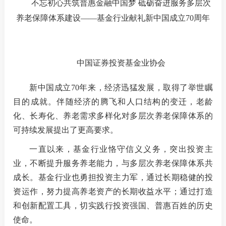
不忘初心共筑普惠金融中国梦 砥砺奋进服务多层次
机
养老保障体系建设——基金行业献礼新中国成立70周年
从
培
中国证券投资基金业协会
基
新中国成立70年来，经济迅猛发展，取得了举世瞩
目的成就。伴随经济的腾飞和人口结构的变迁，老龄
业
化、长寿化、养老需求多样化对多层次养老保障体系的
可持续发展提出了更高要求。
一直以来，基金行业恪守信义义务，突出投资主
纪律处
业，不断提升服务养老能力，与多层次养老保障体系共
异常经
成长。基金行业也勇担投资主力军，通过长期稳健的投
资运作，努力提高养老资产的长期收益水平；通过打造
失联机
和创新配置工具，切实践行投资强国、普惠百姓的历史
使命。
自律措