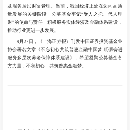
及服务居民财富管理。
当前，我国经济正处在迈向高质
量发展的关键阶段，公募基金牢记“受人之托、代人理
我要办
财”的使命与责任，积极服务实体经济及金融体系建设，
推动行业更进一步发展。
加
9月27日，《上海证券报》刊发中国证券投资基金业
机
协会署名文章《不忘初心共筑普惠金融中国梦 砥砺奋进
服务多层次养老保障体系建设》
，希望凝聚公募基金各
人
方力量，不忘初心，共筑
普
惠金融梦。
数
行
行
我要查
法