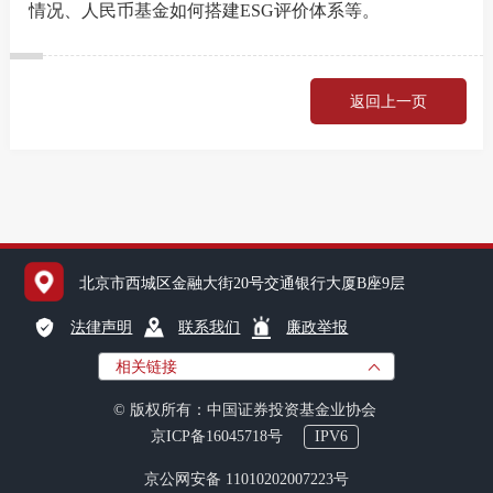
情况、人民币基金如何搭建ESG评价体系等。
国内交
返回上一页
国际交
行业统
北京市西城区金融大街20号交通银行大厦B座9层
声音
法律声明
联系我们
廉政举报
ESG
相关链接
© 版权所有：中国证券投资基金业协会
统计报
京ICP备16045718号
IPV6
京公网安备 11010202007223号
数据详