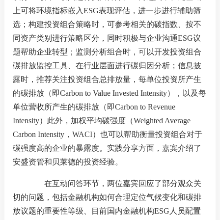
上可将环境指标嵌入ESG表现评估，进一步进行辅助筛
机
选；构建投资组合策略时，可参考相关的碳指数、按不
从
同资产类别进行策略区分，同时积极与企业沟通ESG议
题帮助企业转型；监测分析组合时，可以开发投资组合
培
碳排放监控工具、在行业层面进行碳归因分析；信息披
露时，推荐关注投资组合总排放量，每单位投资所产生
基
的碳排放（即Carbon to Value Invested Intensity），以及每
业
单位营收所产生的碳排放（即Carbon to Revenue
Intensity）此外，加权平均碳强度（Weighted Average
Carbon Intensity，WACI）也可以帮助衡量投资组合对于
碳强度高的企业的暴露度。实践分享方面，嘉宾介绍了
纪律处
安盛资管和贝莱德的投资经验。
异常经
在互动问答环节，两位嘉宾回应了部分观众关
失联机
切的问题，包括金融机构如何合理定位气候变化和碳排
放议题的重要性等级、目前国内金融机构ESG人员配置
自律措