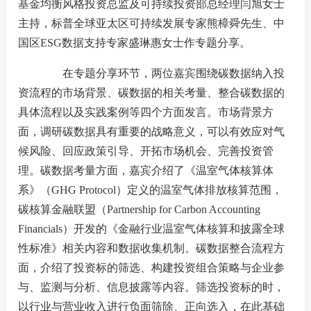
基金均衡风格投资总监及可持续投资部总经理闫旭女士
主持，标普全球亚太区可持续发展专家熊樟舜先生、中
国区ESG数据支持专家盛琳惠女士作专题分享。
我要办
在专题分享环节，两位嘉宾围绕碳数据纳入投
加
资流程的市场背景、碳数据的相关考量、整合碳数据的
具体流程以及实践案例等四个方面发言。市场背景方
机
面，调研碳数据具有重要的战略意义，可以有效应对气
人
候风险、回应政策引导、开拓市场机会、完善投资管
理。碳数据考量方面，嘉宾介绍了《温室气体核算体
数
系》（GHG Protocol）定义的温室气体排放核算范围，
行
碳核算金融联盟（Partnership for Carbon Accounting
Financials）开发的《金融行业温室气体核算和披露全球
行
性标准》相关内容和数据收集机制。碳数据整合流程方
面，介绍了投资标的筛选、构建投资组合策略与企业参
我要查
与、监测与分析、信息披露等内容。筛选投资标的时，
法
以行业与营业收入进行负面筛除、正向选入，在此基础