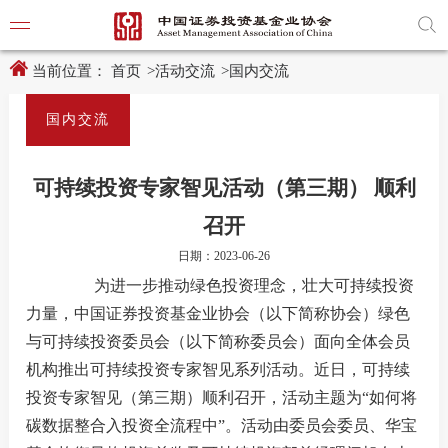
新
跳
窗
转
口
至
打
主
开
内
当前位置：
首页
>
活动交流
>
国内交流
适
容
老
区
化
域
国内交流
工
具
学习贯
说
明
可持续投资专家智见活动（第三期） 顺利
页,
党建引
按
召开
Shift
加
党建动
日期：2023-06-26
n
键
为进一步推动绿色投资理念，壮大可持续投资
开
启
力量，中国证券投资基金业协会（以下简称协会）绿色
导
与可持续投资委员会（以下简称委员会）面向全体会员
协会要
盲
模
机构推出可持续投资专家智见系列活动。近日，可持续
式
通知公
投资专家智见（第三期）顺利召开，活动主题为“如何将
碳数据整合入投资全流程中”。活动由委员会委员、华宝
行业动