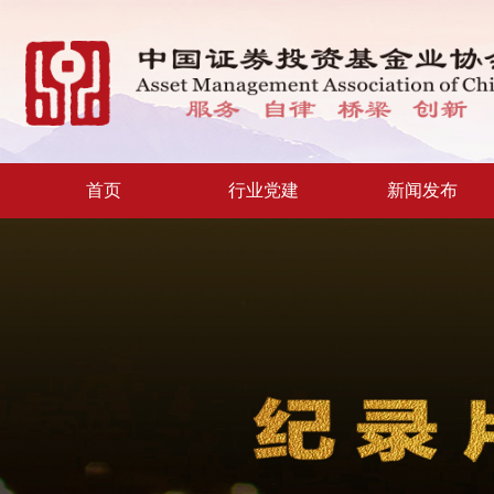
新
跳
窗
转
口
至
打
主
开
内
适
容
老
区
化
域
工
具
说
首页
行业党建
新闻发布
明
页,
按
Shift
加
n
键
开
启
导
盲
模
式