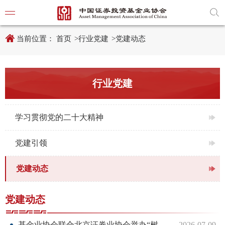
新
跳
窗
转
口
至
打
主
开
内
当前位置：
首页
>
行业党建
>
党建动态
适
容
老
区
化
域
工
具
学习贯
行业党建
说
明
页,
党建引
按
Shift
学习贯彻党的二十大精神
加
党建动
n
键
党建引领
开
启
导
党建动态
协会要
盲
模
式
通知公
党建动态
行业动
基金业协会联合北京证券业协会举办“树立和践行正确政绩观学习教育专题培训”
2026-07-09