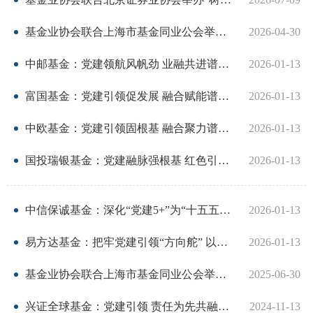
基金业协会联合上海市基金同业公会举办“开展树立和践行正确政绩观学习教育专题培训”
2026-04-30
我要办
中邮基金：党建领航风帆劲 业融共进谱新篇
2026-01-13
加
富国基金：党建引领促发展 融合赋能谱新篇
2026-01-13
机
中欧基金：党建引领固根基 融合聚力谱新篇
2026-01-13
人
国投瑞银基金：党建融脉强根基 红色引擎促发展
2026-01-13
数
行
中信保诚基金：深化“党建5+”为“十五五”高质量发展聚势赋能
2026-01-13
行
易方达基金：把牢党建引领“方向舵” 以高质量党建领航高质量发展
2026-01-13
我要查
基金业协会联合上海市基金同业公会举办 “深入贯彻中央八项规定精神学习教育专题...
2025-06-30
法
兴证全球基金：党建引领 责任为先共融发展
2024-11-13