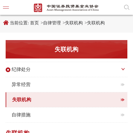
新
跳
窗
转
口
至
打
主
开
内
当前位置:
首页
>
自律管理
>
失联机构
>
失联机构
适
容
老
区
化
域
工
具
学习贯
失联机构
说
明
页,
党建引
按
Shift
纪律处分
加
党建动
n
键
异常经营
开
启
导
失联机构
协会要
盲
模
式
自律措施
通知公
行业动