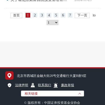
1
2
3
4
5
6
7
to
首页
下一页
国内交
国际交
行业统
声音
ESG
北京市西城区金融大街20号交通银行大厦B座9层
法律声明
联系我们
廉政举报
统计报
相关链接
数据详
© 版权所有：中国证券投资基金业协会