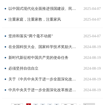
机
以中国式现代化全面推进强国建设、民族复兴伟业
2025-04-07
从
注重家庭，注重家教，注重家风
2025-04-07
培
坚持和落实“两个毫不动摇”
2025-04-07
基
在全国科技大会、国家科学技术奖励大会、两院院士大会上的讲话
2024-08-19
业
新时代新征程中国共产党的使命任务
2024-08-19
必须坚持自信自立
2024-08-19
纪律处
关于《中共中央关于进一步全面深化改革、推进中国式现代化的决定》的说明
2024-08-19
异常经
中共中央关于进一步全面深化改革推进中国式现代化的决定
2024-08-19
失联机
自律措