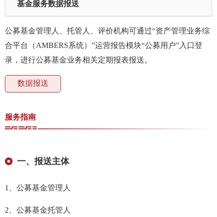
基金服务
数据报送
公募基金管理人、托管人、评价机构可通过“资产管理业务综
我要办
合平台（AMBERS系统）”运营报告模块“公募用户”入口登
加
录，进行公募基金业务相关定期报表报送。
机
数据报送
人
服务指南
数
行
一、报送主体
行
1、公募基金管理人
我要查
2、公募基金托管人
法