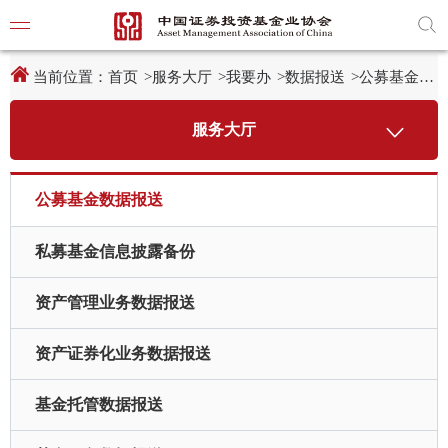
新
跳
窗
转
口
至
打
主
开
内
当前位置：
首页
>
服务大厅
>
我要办
>
数据报送
>
公募基金数据报送
适
容
老
区
化
域
服务大厅
工
具
学习贯
说
明
页,
公募基金
数据报送
党建引
按
Shift
加
私募基金信息
披露备份
党建动
n
键
开
资产管理业务
数据报送
启
导
协会要
盲
资产证券化业务
数据报送
模
式
通知公
基金托管
数据报送
行业动