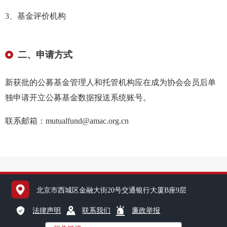
3、基金评价机构
机
从
二、申请方式
培
新获批的公募基金管理人和托管机构应在成为协会会员后单
基
独申请开立公募基金数据报送系统账号。
业
联系邮箱：
mutualfund@amac.org.cn
纪律处
异常经
北京市西城区金融大街20号交通银行大厦B座9层
失联机
法律声明
联系我们
廉政举报
自律措