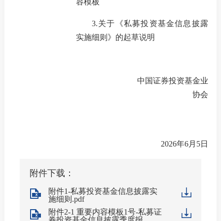
容模板
机
3.关于《私募投资基金信息披露
实施细则》的起草说明
从
培
中国证券投资基金业
基
协会
业
2026年6月5日
纪律处
异常经
附件下载：
附件1-私募投资基金信息披露实
失联机
施细则.pdf
附件2-1 重要内容模板1号-私募证
自律措
券投资基金信息披露季度报