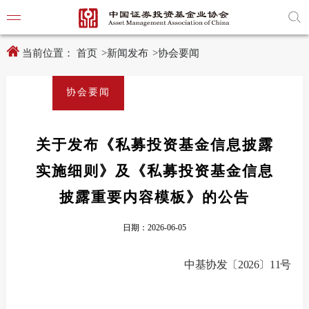
新
跳
窗
转
口
至
打
主
开
内
当前位置：
首页
>
新闻发布
>
协会要闻
适
容
老
区
化
域
协会要闻
工
具
学习贯
说
明
页,
关于发布《私募投资基金信息披露
党建引
按
Shift
实施细则》及《私募投资基金信息
加
党建动
n
键
披露重要内容模板》的公告
开
启
导
日期：2026-06-05
协会要
盲
模
式
中基协
发
〔
20
26
〕
11
号
通知公
行业动