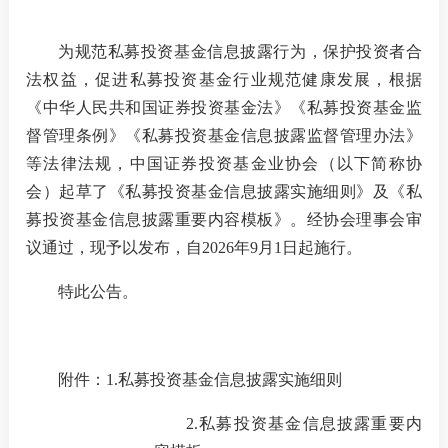
为规范私募投资基金信息披露行为，保护投资者合
我要办
法权益，促进私募投资基金行业规范健康发展，根据
《中华人民共和国证券投资基金法》《私募投资基金监
加
督管理条例》《私募投资基金信息披露监督管理办法》
等法律法规，中国证券投资基金业协会（以下简称协
机
会）起草了《私募投资基金信息披露实施细则》及《私
人
募投资基金信息披露重要内容模板》。
经协会理事会审
议通过，现予
以
发布，自
202
6
年
9
月
1
日起施行。
数
特此
公告。
行
行
附件：
1.私募投资基金信息披露实施细则
我要查
2.私募投资基金信息披露重要内
法