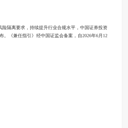
风险隔离要求，持续提升行业合规水平，中国证券投资
布。《兼任指引》经
中国证监会备案，
自
2
026
年
6
月
12