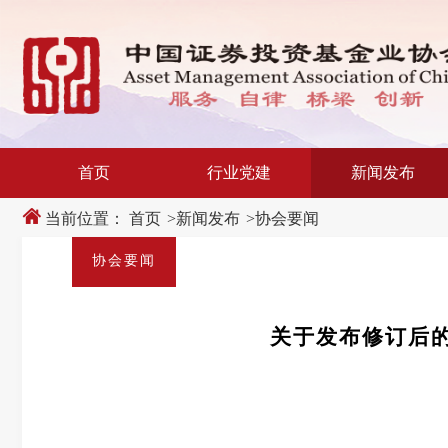
新
跳
窗
转
口
至
打
主
开
内
适
容
老
区
化
域
工
具
说
首页
行业党建
新闻发布
明
页,
按
当前位置：
首页
>
新闻发布
>
协会要闻
Shift
加
协会要闻
n
键
开
启
导
关于发布修订后
盲
模
式