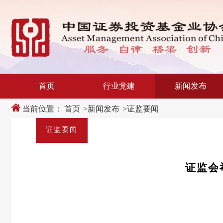
新
跳
窗
转
口
至
打
主
开
内
适
容
老
区
化
域
工
具
说
首页
行业党建
新闻发布
明
页,
按
当前位置：
首页
>
新闻发布
>
证监要闻
Shift
加
证监要闻
n
键
开
启
导
证监会
盲
模
式