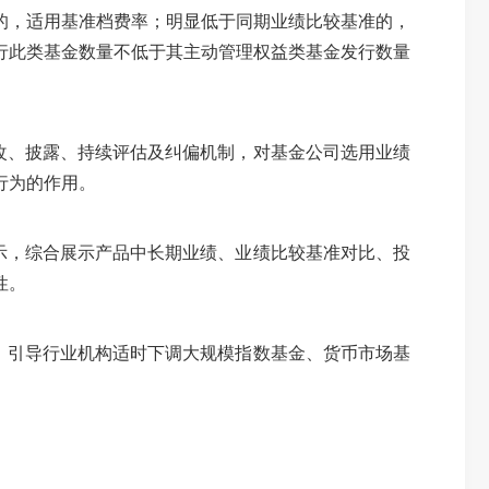
的，适用基准档费率；明显低于同期业绩比较基准的，
行此类基金数量不低于其主动管理权益类基金发行数量
改、披露、持续评估及纠偏机制，对基金公司选用业绩
行为的作用。
示，综合展示产品中长期业绩、业绩比较基准对比、投
性。
。引导行业机构适时下调大规模指数基金、货币市场基