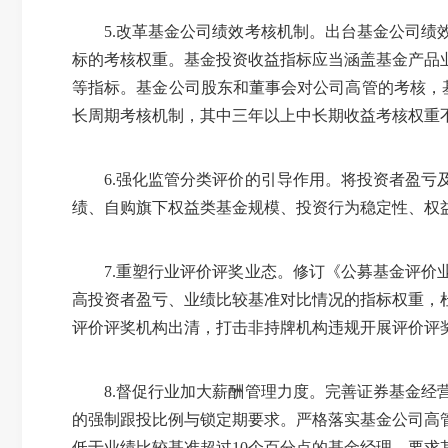
5.改革基金公司绩效考核机制。出台基金公司
标的考核权重。基金投资收益指标应当涵盖基金产品
等指标。基金公司股东和董事会对公司高管的考核，基
长周期考核机制，其中三年以上中长期收益考核权重不
6.强化监管分类评价的引导作用。将投资者盈
绩、自购旗下权益类基金规模、投资行为稳定性、权益
7.重塑行业评价评奖业态。修订《公募基金评
高投资者盈亏、业绩比较基准对比情况的指标权重，
评价评奖机构出清，打击非持牌机构违规开展评价评
8.督促行业加大薪酬管理力度。完善证券基金
的强制跟投比例与锁定期要求。严格落实基金公司高
低于业绩比较基准超过10个百分点的基金经理，要