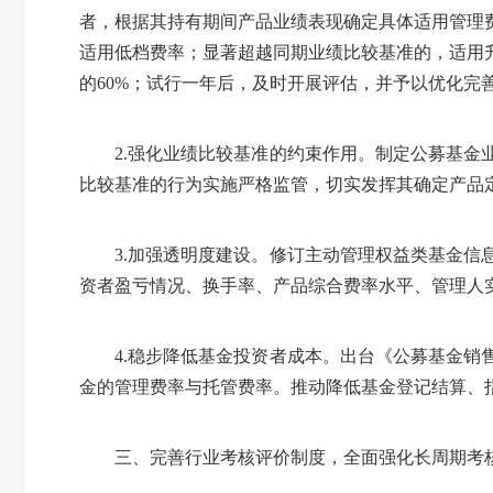
者，根据其持有期间产品业绩表现确定具体适用管理
适用低档费率；显著超越同期业绩比较基准的，适用
的60%；试行一年后，及时开展评估，并予以优化完
2.强化业绩比较基准的约束作用。制定公募基
比较基准的行为实施严格监管，切实发挥其确定产品
3.加强透明度建设。修订主动管理权益类基金
资者盈亏情况、换手率、产品综合费率水平、管理人
4.稳步降低基金投资者成本。出台《公募基金
金的管理费率与托管费率。推动降低基金登记结算、
三、完善行业考核评价制度，全面强化长周期考