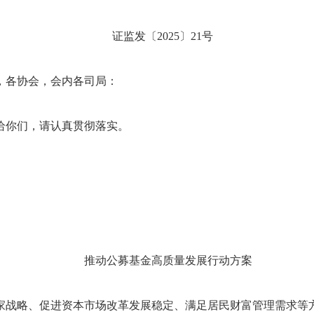
证监发〔
2025〕21号
，各协会，会内各司局：
给你们，请认真贯彻落实。
推动公募基金高质量发展行动方案
家战略、促进资本市场改革发展稳定、满足居民财富管理需求等