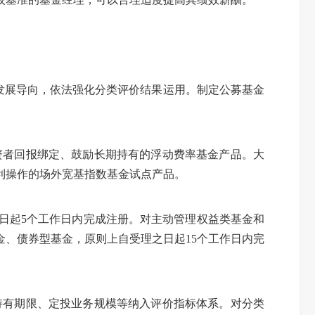
发展导向，依法强化分类评价结果运用。制定公募基金
资者回报绑定、鼓励长期持有的浮动费率基金产品。大
利操作的场外宽基指数基金试点产品。
之日起5个工作日内完成注册。对主动管理权益类基金和
金、债券型基金，原则上自受理之日起15个工作日内完
持有期限、定投业务规模等纳入评价指标体系。对分类