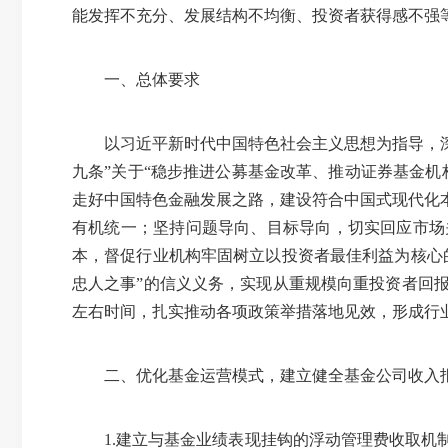
能发挥不充分、发展结构不均衡、投资者获得感不强
一、总体要求
以习近平新时代中国特色社会主义思想为指导，
九条”关于“稳步推进公募基金改革、推动证券基金
走好中国特色金融发展之路，建设符合中国式现代化
有机统一；坚持问题导向、目标导向，切实回应市场
本，督促行业机构牢固树立以投资者最佳利益为核心
忠人之事”的信义义务，实现从重规模向重投资者回
左右时间，扎实推动各项政策举措落地见效，形成行业
二、优化基金运营模式，建立健全基金公司收入
1.建立与基金业绩表现挂钩的浮动管理费收取