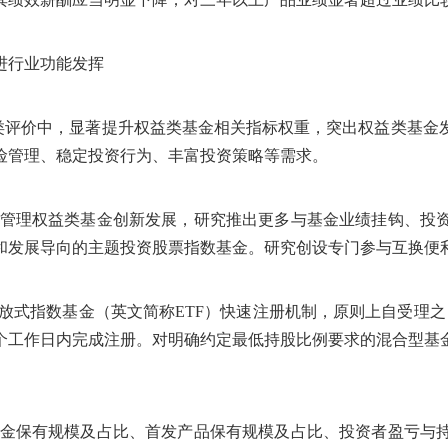
进行业功能发挥
分类评价中，显著提升权益类基金相关指标权重，突出权益类基金
险管理、稳定投资行为、丰富投资策略等需求。
主动管理权益类基金创新发展，研究推出更多与基金业绩挂钩、投
和发展导向的主题投资股票指数基金。研究创设专门参与互换便
开放式指数基金（英文简称ETF）快速注册机制，原则上自受理
个工作日内完成注册。对明确约定最低持股比例要求的混合型基
类基金保有规模及占比、首发产品保有规模及占比、投资者盈亏与