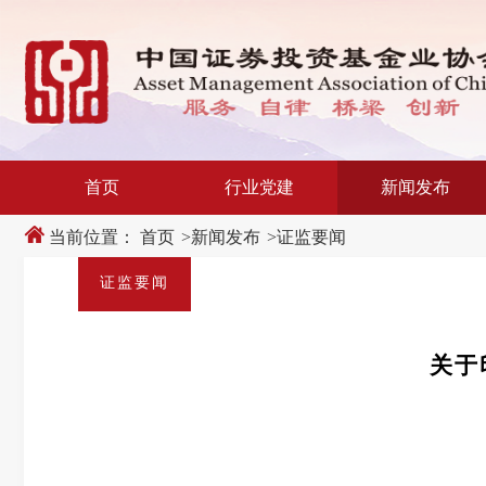
新
跳
窗
转
口
至
打
主
开
内
适
容
老
区
化
域
工
具
说
首页
行业党建
新闻发布
明
页,
按
当前位置：
首页
>
新闻发布
>
证监要闻
Shift
加
证监要闻
n
键
开
启
导
关于
盲
模
式