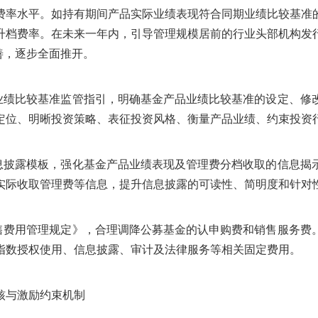
费率水平。如持有期间产品实际业绩表现符合同期业绩比较基准
升档费率。在未来一年内，引导管理规模居前的行业头部机构发
善，逐步全面推开。
金业绩比较基准监管指引，明确基金产品业绩比较基准的设定、修
定位、明晰投资策略、表征投资风格、衡量产品业绩、约束投资
信息披露模板，强化基金产品业绩表现及管理费分档收取的信息揭
实际收取管理费等信息，提升信息披露的可读性、简明度和针对
销售费用管理规定》，合理调降公募基金的认申购费和销售服务费
指数授权使用、信息披露、审计及法律服务等相关固定费用。
核与激励约束机制