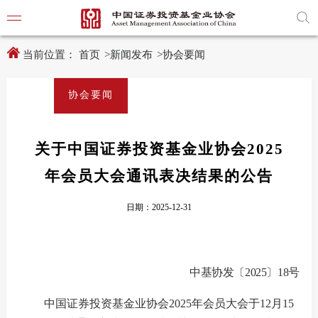
新
跳
窗
转
口
至
打
主
开
内
当前位置：
首页
>
新闻发布
>
协会要闻
适
容
老
区
化
域
协会要闻
工
具
学习贯
说
明
页,
关于中国证券投资基金业协会2025
党建引
按
Shift
年会员大会通讯表决结果的公告
加
党建动
n
键
日期：2025-12-31
开
启
导
协会要
盲
模
式
中基协
发
〔
202
5
〕
18
号
通知公
中国证券投资基金业协会
2025年
会员大会于
12
月
15
行业动