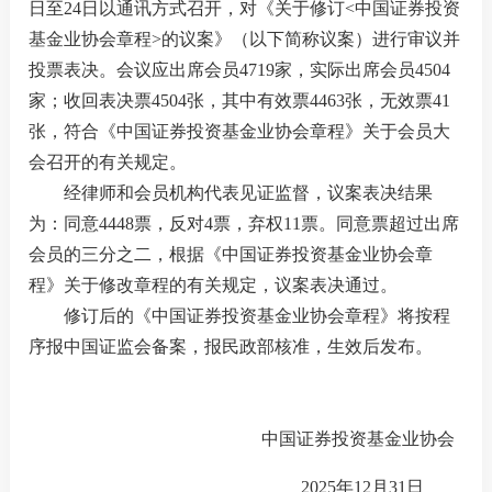
日
至
24
日
以通讯方式
召开
，对
《
关于修订
<
中国证券投资
基金业协会章程
>的议案
》
（以下简称议案）进行审议并
投票表决
。会议应
出席
会员
4719家
，
实际出席
会员
4504
我要办
家
；收回表决票
4504张，
其中有效票
4463张，无效票41
张，
符合《中国证券投资基金业协会章程》
关于会员大
加
会
召开的有关规定。
机
经
律师和会员机构代表见证监督，
议案
表决结果
为：
同意
4448票，反对4票，弃权11票。同意票超过出席
人
会员的三分之二，根据
《中国证券投资基金业协会章
数
程》
关于修改章程
的有关规定
，
议案
表决通过。
修订后的
《中国证券投资基金业协会章程》
将按程
行
序报中国证监会备案，报民政部核准，生效后发布
。
行
我要查
中国证券投资基金业协会
法
2025
年
12
月
31
日