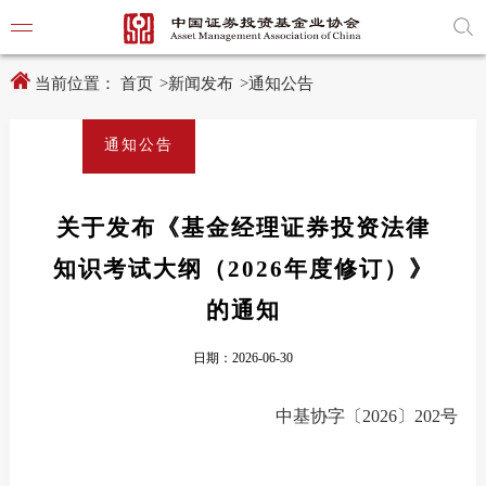
新
跳
窗
转
口
至
打
主
开
内
当前位置：
首页
>
新闻发布
>
通知公告
适
容
老
区
化
域
通知公告
工
具
学习贯
说
明
页,
关于发布《基金经理证券投资法律
党建引
按
Shift
知识考试大纲（2026年度修订）》
加
党建动
n
键
的通知
开
启
导
日期：2026-06-30
协会要
盲
模
式
中基协字〔
2026〕
202
号
通知公
行业动