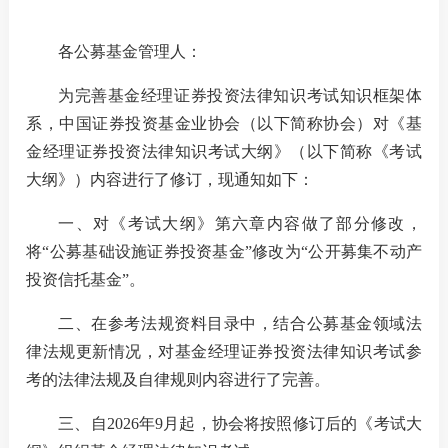
各公募基金管理人：
我要办
为完善
基金经理
证券
投资法律知识考试
知识
框架
体
加
系
，
中国
证券投资基金业协会（
以下
简称协会）
对《
基
金
经理证券投资
法律知识考试
大纲》（以下
简称
《
考试
机
大纲
》）内容进行
了
修订
，
现通知
如下：
人
一
、
对《考试
大纲
》第六章内容做了部分修改，
将
“
公募基础设施证券投资基金
”
修改
为
“公开募集不动产
数
投资信托基金
”
。
行
二
、
在参考
法规
资料
目录
中，
结合
公募
基金领域
法
行
律
法规更新情况，对
基金经理证券投资法律知识考试参
考
的法律法规
及
自律规则内容
进行
了完善。
我要查
三
、
自
2026年
9
月起，协会将按照修订后的
《
考试
大
法