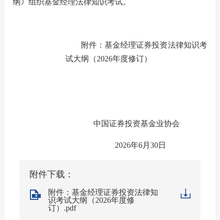
纲》
组织
基金经理法律知识考试。
机
从
附件：基金经理证券投资法律知识考
试大纲（
2026年度修订）
培
基
业
中国证券投资基金业协会
2026年6月
30
日
纪律处
异常经
附件下载：
附件：基金经理证券投资法律知
失联机
识考试大纲（2026年度修
订）.pdf
自律措