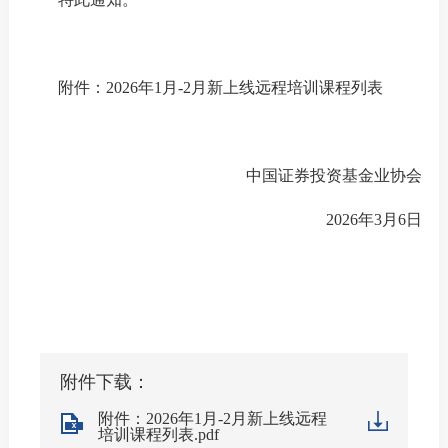
机
从
附件：
2026年1月-2月新
上线
远程培训课程列表
培
基
中国证券投资基金业协会
业
2026年3月
6
日
纪律处
异常经
附件下载：
失联机
附件：2026年1月-2月新上线远程
培训课程列表.pdf
自律措