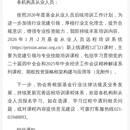
各机构及从业人员：
按照
2026
年度基金从业人员后续培训工作计划，为
我要办
进一步加强行业党建引领，厚植行业文化理念，提升合
规意识，增强专业投资能力，我部持续丰富培训内容。
加
2026年1月-2月基金从业人员远程培训系统
（https://peixun.amac.org.cn/）新上线课程
12
门
21
课时，主
机
要为党建引领与专业技能培训课程，包括学习贯彻党的
人
二十届四中全会和
2025年中央经济工作会议精神解读系
列课程、
期权投资策略
框架构建与应用
等
（见附件）。
数
下一步
，协会
将根据基金
行业
法律法规及业务发
行
展，持续更新完善远程
培训
课程体系，欢迎各机构和从
行
业人员报名学习。如在选课、学习过程中遇到相关问
题，或对课程内容提供意见建议，可拨打客服热线
021-
我要查
61948893。
法
特此通知。