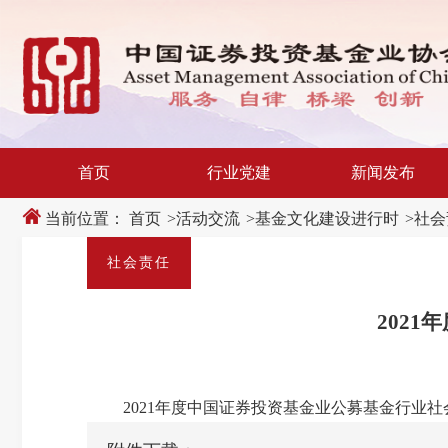
新
跳
窗
转
口
至
打
主
开
内
适
容
老
区
化
域
工
具
说
首页
行业党建
新闻发布
明
页,
按
当前位置：
首页
>
活动交流
>
基金文化建设进行时
>
社会
Shift
加
n
社会责任
键
开
启
202
导
盲
模
式
2021年度中国证券投资基金业公募基金行业