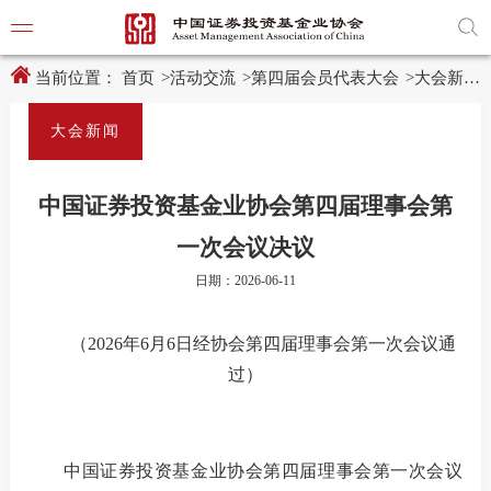
新
跳
窗
转
口
至
打
主
开
内
当前位置：
首页
>
活动交流
>
第四届会员代表大会
>
大会新闻
适
容
老
区
化
域
大会新闻
工
具
学习贯
说
明
中国证券投资基金业协会第四届理事会第
页,
党建引
按
一次会议决议
Shift
加
党建动
日期：2026-06-11
n
键
开
启
（
2026年6月6日
经协会第四届理事会第一次会议通
导
过
）
协会要
盲
模
式
通知公
中国证券投资基金业协会
第四届理事会第一次会议
行业动