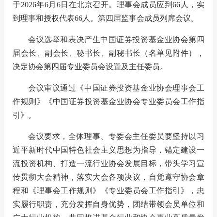
于
2026年6月6日在北京召开。
理事会成员应到
6
6
人，实
到理事
和
授权代表
66
人。第四届监事会成员列席会议
。
我要办
会议选举
和表决
产生中国证券投资基金业协会第四
届
会长、副会长、秘书长、副秘书长（
名单见附件
），
加
决定协会
第四届专业委员会设置及主任委员
。
机
会议审议通过《中国证券投资基金业协会理事会工
作规则》
《中国证券投资基金业协会专业委员会工作
指
人
引
》。
数
会议要求，全体理事、专委会主任委员要坚持以习
行
近平新时代中国特色社会主义思想为指导，锚定
建设
一
流投资机构、
打造
一流行业协会发展目标，带头学习宣
行
传贯彻大会精神，
落实大会各项决议，自觉遵守
协会章
我要查
程和《理事会工作规则》《专业委员会工作指引》，忠
实履行职责，充分发挥自身优势，团结带领会员单位和
法