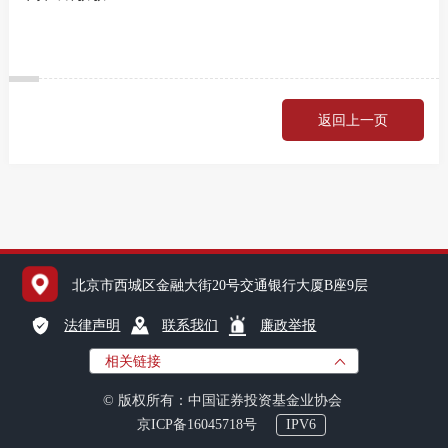
资产管
返回上一页
协会介
协会领
北京市西城区金融大街20号交通银行大厦B座9层
法律声明
联系我们
廉政举报
相关链接
© 版权所有：中国证券投资基金业协会
京ICP备16045718号
IPV6