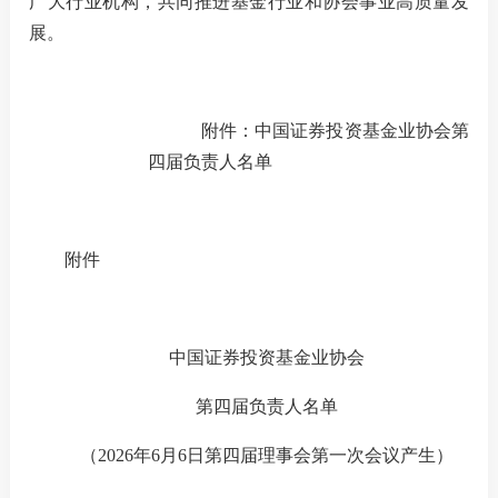
广大行业机构，
共同
推进
基金
行业和协会事业高质量发
展
。
机
从
附件：中国证券投资基金业协会第
培
四届负责人
名单
基
业
附件
纪律处
中国证券投资基金业协会
异常经
第四届
负责人名单
失联机
（
2026年6月6日第四届理事会第一次会议产生
）
自律措