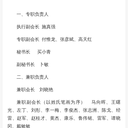
一、专职负责人
国内交
执行副会长
施真强
国际交
专职副会长
付惟龙、张彦斌、高天红
秘书长
买小青
行业统
副秘书长
卜敏
声音
二、兼职负责人
ESG
兼职会长
刘晓艳
兼职副会长（以姓氏笔画为序）
马向晖、王曙
光、左丁、刘彤、李一梅、李俊杰、张志洲、陈戈、经
统计报
雷、赵军、赵桂才、黄杰、康乐、鲁伟铭、雷军、谭晓
数据详
冈、戴敏敏