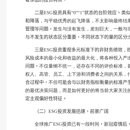
二是
ESG
投资具有
“
0
”“
1
”
状态的台阶效应。类
和降落
，与平稳优秀的起飞降落，不太影响最终结
管理
等
问题，
发生与没有发生，差别巨大，一般与
与不发生的状态区分重要，不同状态下的量的区分
三是
ESG
投资重视多元标准下的非财务绩效
，
风险成本的最小化和收益的最大化，将各种投入产
问题，
不仅量纲不统一，还存在不同的评价标准，
权人、高管、员工、上下游和消费者之间的关系，
合过程中，
不但
可能会与
以
财务指标衡量
的
标准产
的最优决策问题，而是如何更好的将当前大家关注
定主观偏好性特征。
（二）
ESG
投资发展迅速，前景广阔
全球
推广
ESG
投资
已有一段时间
，
新冠
疫情后