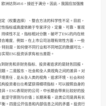
，欧洲达到
49.6
，接近于满分。因此，我国应加强推
判定（权重选择）、整合方法的科学性不足。目前，
定性指标或高度依赖于专家评分，定量、可靠、客观
、持续性
不足
，指标相对分散，破坏了
ESG
的内在统
整合难度
。
例如，在上市公司治理有效性方面，一些
。特别是，如何使不同行业和不同地区的数据可比，
与实现
ESG
投资诉求有
相当
差距。
及到财务和非财务指标
。
投资者追求的是财务回报，
问题。
二是
股东、社会和全人类视角之间的差异。对
环境责任
，是
从全人类的视角，追求环境、
社会和经
机构投资者
往往
希望获得细项指标，可以按照自身的
差异。
ESG
表现好的公司，中长期会带来比较好的投
，能坚守原则与价值；长期来看，这类公司是具有长
平衡。
四是
公开信息和内部信息之间的矛盾。投资行