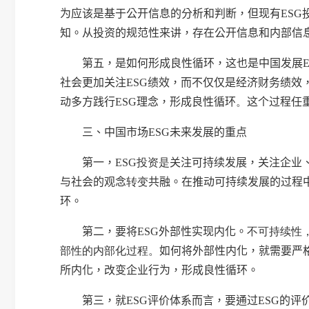
为应该是基于公开信息的分析和判断，但现有
ESG
知。从投资的规范性来讲，存在公开信息和内部信
第五，
是如何形成良性循环，这也是中国发展
社会更加关注
ESG
绩效，而不仅仅是经济财务绩效
动多方践行
ESG
理念，形成良性循环
。
这个过程任
三、中国市场
ESG
未来发展的重点
第一，
ESG
投资是
关注可持续发展，关注企业
与社会的观念
转变
共融。在推动可持续发展的过程
环。
第二，
要将
ESG
外部性实现内化。
不可持续性
部性的内部化过程。
如何将外部性内化，就需要严
所内化，改变企业行为，形成良性循环。
第三，
就
ESG
评价体系而言，要通过
ESG
的评