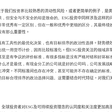
似于我们
投资界
比较熟悉的流动性风险，或者更简单的例子
，
是
果，但安全与不安全的却是致命的。
ESG
投资中同样涉及这样的
非常优秀有一定区别，但在一般和优秀中更细的区分，其最终绩
没有那么
重要性。
既有工具性的最优化决策，也有目标排序的政治性选择
。财务绩
出统一用货币计价，因而
比较标准化。但
ESG
投资关注的
领域
非
甚至是有争议的评价标准，有很多指标是没有严格对错和好坏标
什么才是最优，有现金分工的公司就是好的公司吗，公司发展战
生冲突，不同标准间
也存在冲突，甚至可能并不存在确定的标准
的目标合理排序的政治选择问题。这
需要结合时代特征，对我们
，全球投资者对
ESG
及可持续投资理念的认同度和关注度更加高