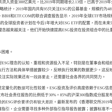
共流入资金
388
亿美元，比
2019
年同期增长
2.13
倍，已高于
2019
年
略统计，
2019
年国内共有
95
只关注
ESG
的公募基金，规模约为
48
。
BBH
和
ETF.COM
的联合调查报告显示，
2019
年全球
ETF
市场规
%
的全球投资者计划在今后
1
年增大对
ESG ETF
的配置，而在未来
理念越来越关注，他们开始快速提高
ESG
投资在投资组合中的比
多困难。
对
ESG
理念的认知、重视和资源投入不足，特别是在董事会和组
执行方法和具体举措披露较少，反映执行效果的数据更少。这反
关注实际效果还
有一段路要走
，还需要社会各界的共同努力。
是定量化的
数据
可比性较差。
ESG
投资及评价高度依赖于
ESG
信
发布社会责任报告的比例低于
30%
。
85%
的沪深
300
指数成分股发
量的
ESG
评价要求仍有较大差距
。最新发布的《香港联交所
2019
露指引，
企业
需要寻找多种外部指引指导报告披露；披露标准不