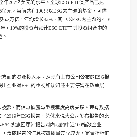
全年
267
亿美元的水平。全球
ESG
ETF
类产品已达
5
亿元，当前共有
100
只以
ESG
为主题的基金，可供
模
6.3
万亿，年均增长
32%
，其中以
ESG
为主题的
ETF
5
年，
19%
的投资者预计
ESG ETF
在其投资组合中的
重。
织方面的资源投入足。
从
现有上市公司公布的
ESG
报
映出
企业
对
ESG
的重视和认知还
主要
停留在政策层
息披露，而信息披露与重视程度高度关联。现有数据
布了
2019
年
ESG
报告，总体来说大公司发布报告的比
年
ESG
实施回顾》报告对
内地的
中证
100
指数企业
一，造成报告的信息披露质量差异较大，定量指标的