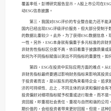
覆盖率低。彭博研究报告显示，
A
股上市公司在
ES
动
ESG
信息披露。
第三，
我国对
ESG
评价的专业整合能力还不能
国内已经出现
ESG
评级评价服务，但大部分受制于
的数据比重较少。此外，为了获得
ESG
数据信息，
一性。另外，
ESG
本身就有偏重于多元标准的非财
非财务性指标区分度不高，依旧着重于披露质量或
如何为不同指标赋值以突出不同指标的重要性，如
第四，
ESG
在投资中实际应用方面的难点。从
非财务指标最终要通过影响财务指标来影响其投资
于投资者而言，是以股东的视角来看待企业，追求
济
的可持续性
。总之，
不同主体的诉求和偏好会有
投资偏好对细项指标赋予权重或
进行
取舍，而不是
资回报，
即
重视社会责任、重视与自然和谐的公司
期价值的，会给投资者带来更好回报。但是，这种