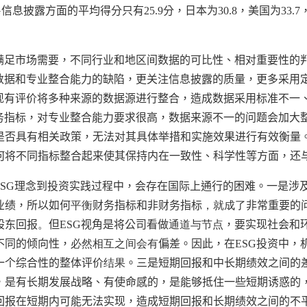
G
信息披露方面的平均得分只有
25.9
分，日本为
30.8
，美国为
33.7
满足市场需要，不同行业和地区间数据的可比性、相对重要性的
数据和专业整合能力的缺陷，更关注信息披露的质量，更多采用
现有评价将多种来源的数据源进行整合，造成数据采用标准不一
务指标，对专业整合能力要求很高，数据来源不一的问题会加大
是否具有相关政策，无法对其具体举措和实施效果进行有效衡量
何将不同指标整合起来使其保持内在一致性、科学性等方面，还
ESG
理念到投资实践过程中，会存在国际上通行的困难。
一是
涉
业绩，所以如何
平衡
财务指标和非财务指标
，就成了
非常重要的
股东回报
。
但
ESG
视角是将公司看做
通道与节点
，要实现社会和
不同的倾向性，
必然相互之间会有
偏差。因此，在
ESG
投资中，
一个综合性的整体评价
结果
。
三是
短期回报和中长期绩效之间的
，是有长期发展战略、有使命感的，是能够抵住一些短期诱惑的
回报在短期内可能无法实现，造成短期回报和长期绩效之间的不