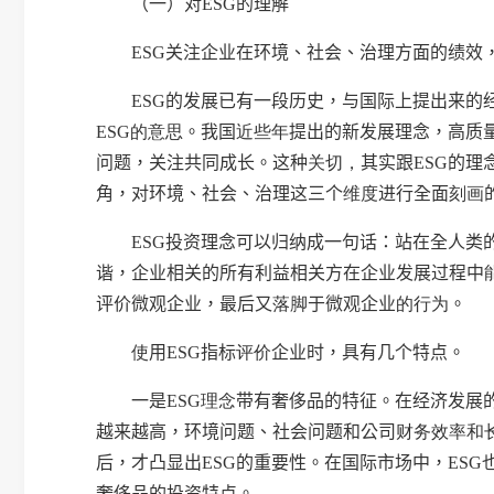
（一）对
ESG
的理解
ESG
关注企业在环境、社会、治理方面的绩效
ESG
的发展已有一段历史，与国际上提出来的
ESG
的意思
。我国
近些年
提出的新发展理念，高质
问题，关注共同成长。这种
关切，
其实跟
ESG
的理
角，对环境、社会、治理这三个
维度
进行全面
刻画
ESG
投资理念可以归纳成一句话：站在全人类
谐，企业相关的所有利益相关方在企业发展过程中
评价微观企业，最后又
落脚
于微观企业
的行为
。
使
用
ESG
指标
评价
企业时，具有几个特点。
一是
ESG
理念
带有奢侈品的特征。在经济发展
越来越高，环境问题、社会问题和公司
财务效率和
后，才凸显出
ESG
的重要性。在国际市场中，
ESG
奢侈品的投资特点。