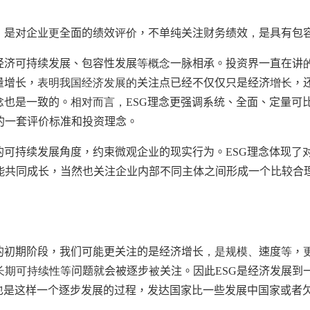
，是对企业
更
全面的绩效
评价
，不单纯关注财务绩效
，
是具有包
经济可持续发展、包容性发展
等概念
一脉相承。投资界一直在讲
量增长，
表明我国经济发展的
关注点已经不仅仅只是经济
增长
，
念也是一致的。
相对而言，
ESG
理念更强调系统、全面、定量可
的一套评价标准和投资理念。
的可持续发展角度，约束微观企业的现实行为。
ESG
理念体现了
能
共同成长，当然也关注企业内部不同主体之间形成一个比较合
的初期阶段，我们可能更关注的是经济增长
，是规模、
速度
等
，
长期可持续性等
问题就会被逐步
被
关注。因此
ESG
是经济发展到
也是这样一个逐步发展的过程，发达国家比一些发展中国家或者