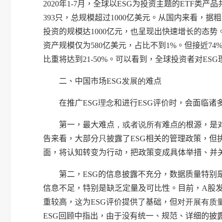
2020
年
1-7
月，全球以
ESG
为投资主题的
ETF
类产品
393
只，总规模超过
1000
亿美元。从国内来看，据粗
投资的规模达
1000
亿元，
也
呈现出快速增长的态势
资产规模仅为
580
亿美元，占比不到
1%
。但接近
74
比重将达到
21-50%
。可以看到，全球投资者对
ESG
二、中国市场
ESG
发展的
难点
在推广
ESG
理念
和进行
ESG
评价时，会面临诸
第一，
最大难点
，或者说所有
难点
的
根源，是
告来看，大部分
只
披露了
ESG
相关的管理政策，但
面，将认知转变为行动，把政策变成具体举措、并
第二，
ESG
的信息披露不充分，数据质量特别
信息不足，特别是缺乏定量及可比性。目前，
A
股
重较高，
这
为
ESG
评价提供了基础，但
对开展有质
ESG
回顾中指出，由于没有统一、规范、详细的披