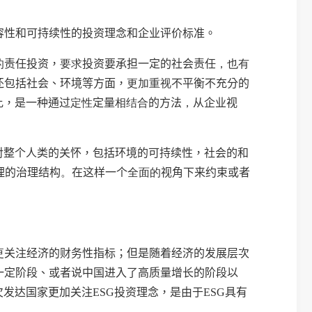
容性和可持续性的投资理念和企业评价标准。
的
责任投资，
要求
投资要承担一定的社会责任
，也有
还包括社会、环境等方面，
更加重视
不平衡不充分的
比，是一种通过
定性
定量
相结合
的方法
，
从企业视
对整个人类的关怀，包括环境的可持续性，社会的和
理的治理结构
。
在这样一个
全面的
视角下来约束或者
更
关注经济的财务性指标；但是随着经济的发展层次
一定阶段、或者说中国进入了高质量增长的阶段以
欠发达国家更加关注
ESG
投资理念，是由于
ESG
具有