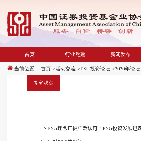
新
跳
窗
转
口
至
打
主
开
内
适
容
老
区
化
域
工
具
说
首页
行业党建
新闻发布
明
页,
按
当前位置：
首页
>
活动交流
>
ESG投资论坛
>
2020年论坛
Shift
加
n
专家观点
键
开
启
导
盲
模
式
一、
ESG
理念正被广泛认可，
ESG
投资发展迅