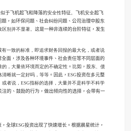
类似于飞机起飞和降落的
安全性
特征
。
飞机
安全
起飞
问题，
如
环保问题、社会纠纷问题、公司治理中股东
效区别并不显著。
这是一种非连续的台阶特征，发生
效
有一致的标准，即追求财务回报的最大化，或者说
常全面，涉及各种环境事件、社会责任等不同层面的
准的，大量依环境而定的不确定性
。比如，
股东、债
略清晰就一定好吗，等等
。因此，
ESG
投资在
多元
整
。或者说，
ESG
指标的选择，大量并不是科学不科学
关注的、鼓励的行为，做出倾向性的选择，
会
带有一
涨，全球
ESG
投资出现了快速增长。根据晨星统计，