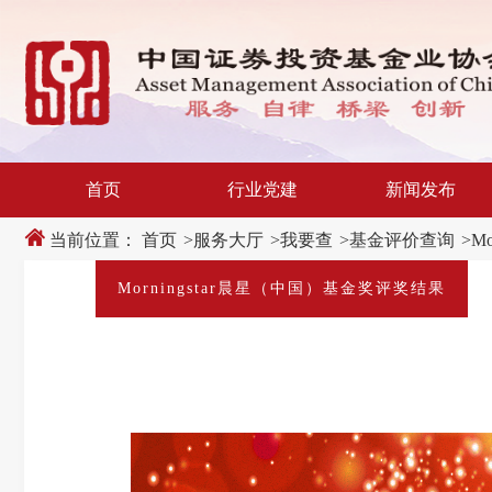
新
跳
窗
转
口
至
打
主
开
内
适
容
老
区
化
域
工
具
说
首页
行业党建
新闻发布
明
页,
按
当前位置：
首页
>
服务大厅
>
我要查
>
基金评价查询
>
M
Shift
加
n
Morningstar晨星（中国）基金奖评奖结果
键
开
启
导
盲
模
式