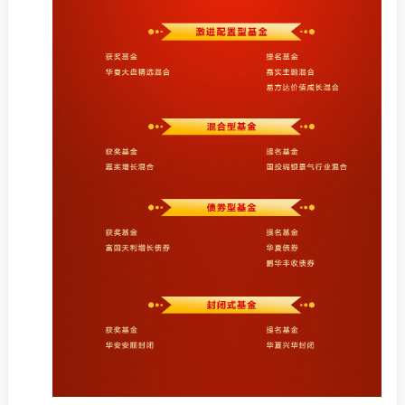
我要办
加
机
人
数
行
行
我要查
法