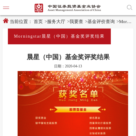
新
跳
窗
转
口
至
打
主
开
内
当前位置：
首页
>
服务大厅
>
我要查
>
基金评价查询
>
Morningstar晨星（中国）基金奖评奖结果
适
容
老
区
化
域
Morningstar晨星（中国）基金奖评奖结果
工
具
学习贯
说
明
晨星（中国）基金奖评奖结果
页,
党建引
按
日期：2020-04-13
Shift
加
党建动
n
键
开
启
导
协会要
盲
模
式
通知公
行业动