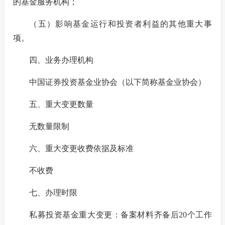
的基金服务机构；
机
（五）影响基金运行和投资者利益的其他重大事
项。
从
四、
业务办理机构
培
中国证券投资基金业协会（以下简称基金业协会）
基
五、
重大变更数量
业
无数量限制
六、
重大变更收费依据及标准
纪律处
不收费
异常经
七、
办理时限
失联机
私募投资基金重大变更：备案材料齐备后
20
个工作
自律措