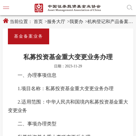
新
跳
窗
转
口
至
打
主
开
内
当前位置：
首页
>
服务大厅
>
我要办
>
机构登记和产品备案
>
适
容
老
区
化
域
基金备案业务
工
具
学习贯
说
明
私募投资基金重大变更业务办理
页,
党建引
按
日期：2023-11-29
Shift
加
一、
办理事项信息
党建动
n
键
1.
项目名称：私募投资基金重大变更业务办理
开
启
导
2.
适用范围：
中华人民共和国境内私募投资基金重大
协会要
盲
模
变更业务
式
通知公
二、
事项办理类型
行业动