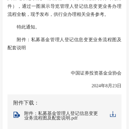
件），
通过一图展示导览管理人登记信息变更业务办理
流程全貌
，
现予发布，供行业办理相关业务参考
。
我要办
特此通知。
加
附件：私募基金管理人登记信息变更业务流程图
及
机
配套
说明
人
中国证券投资基金业协会
数
202
4
年
8
月
23
日
行
行
附件下载：
我要查
附件：私募基金管理人登记信息变更
业务流程图及配套说明.pdf
法