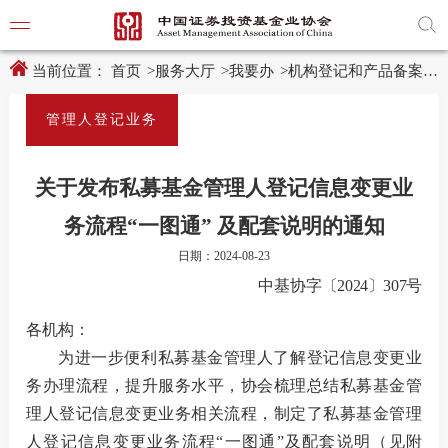
新
跳
窗
转
口
至
打
主
开
内
当前位置：
首页
>
服务大厅
>
我要办
>
机构登记和产品备案
>
适
容
老
区
化
域
管理人登记业务
工
具
学习贯
说
明
关于发布私募基金管理人登记信息变更业
页,
党建引
按
务流程“一图通” 及配套说明的通知
Shift
加
党建动
日期：2024-08-23
n
键
中基协
字
〔
202
4
〕
307
号
开
启
导
各机构：
协会要
盲
为
进一步
便利私募基金管理人了解登记信息变更业
模
式
务办理流程，提升服务水平，
协会梳理总结
私募基金管
通知公
理人登记
信息变更
业务
相关
流程
，制定了
私募基金管理
行业动
人登记信息变更业务流程
“一图通”及配套说明
（见附