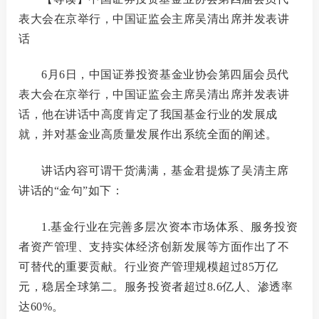
表大会在京举行，中国证监会主席吴清出席并发表讲
话
我要办
6月6日，
中国证券投资基金业协会第四届会员代
加
表大会在京举行，中国证监会主席吴清出席并发表讲
话
，他在讲话中高度肯定了我国基金行业的发展成
机
就，并对基金业高质量发展作出系统全面的阐述。
人
讲话内容可谓干货满满，基金君提炼了吴清主席
数
讲话的
“金句”如下：
行
1.基金行业在完善多层次资本市场体系、服务投资
行
者资产管理、支持实体经济创新发展等方面作出了不
可替代的重要贡献。
行业资产管理规模超过
85万亿
我要查
元，稳居全球第二。服务投资者超过8.6亿人、渗透率
达60%。
法