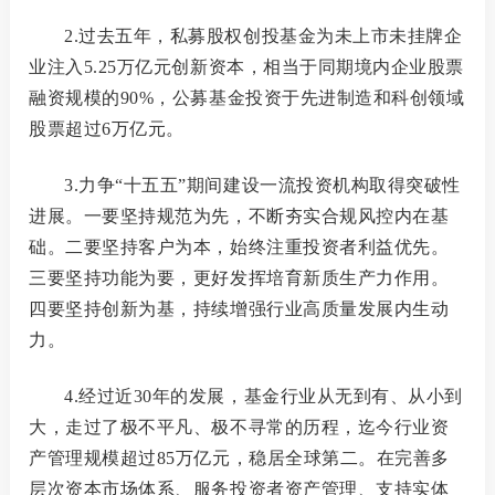
机
2.过去五年，私募股权创投基金为未上市未挂牌企
业注入5.25万亿元创新资本，相当于同期境内企业股票
从
融资规模的90%，公募基金投资于先进制造和科创领域
股票超过6万亿元。
培
基
3.力争“十五五”期间建设一流投资机构取得突破性
进展。
一要坚持规范为先，不断夯实合规风控内在基
业
础。二要坚持客户为本，始终注重投资者利益优先。
三要坚持功能为要，更好发挥培育新质生产力作用。
四要坚持创新为基，持续增强行业高质量发展内生动
纪律处
力。
异常经
4.经过近30年的发展，基金行业从无到有、从小到
大，走过了极不平凡、极不寻常的历程，迄今行业资
失联机
产管理规模超过85万亿元，稳居全球第二。在完善多
自律措
层次资本市场体系、服务投资者资产管理、支持实体