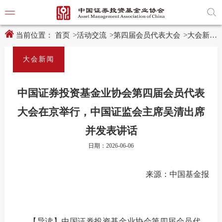
新
跳
窗
转
口
至
打
主
开
内
当前位置：
首页
>
活动交流
>
第四届会员代表大会
>
大会新闻
适
容
老
区
化
域
大会新闻
工
具
学习贯
说
明
中国证券投资基金业协会第四届会员代表
页,
党建引
按
大会在京举行，中国证监会主席吴清出席
Shift
加
党建动
并发表讲话
n
键
开
日期：2026-06-06
启
导
协会要
盲
来源：中国基金报
模
式
通知公
行业动
【导读】中国证券投资基金业协会第四届会员代