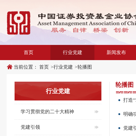
新
跳
窗
转
口
至
打
主
开
内
适
容
老
区
化
域
工
具
说
首页
行业党建
新闻发布
明
页,
按
当前位置：
首页
>
行业党建
>
轮播图
Shift
加
n
轮播图
键
开
行业党建
启
导
打造
盲
模
学习贯彻党的二十大精神
式
明确
党建引领
党建