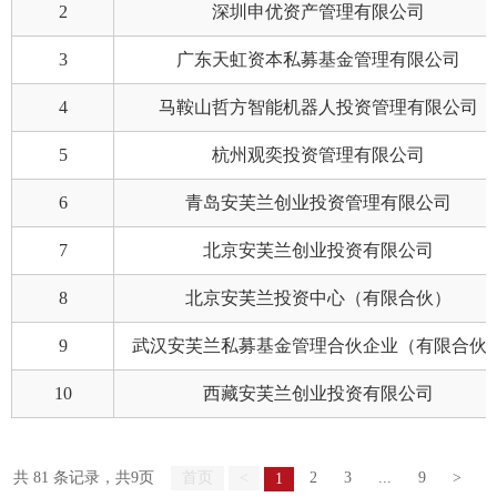
2
深圳申优资产管理有限公司
3
广东天虹资本私募基金管理有限公司
我要办
4
马鞍山哲方智能机器人投资管理有限公司
加
5
杭州观奕投资管理有限公司
机
6
青岛安芙兰创业投资管理有限公司
人
7
北京安芙兰创业投资有限公司
数
8
北京安芙兰投资中心（有限合伙）
行
9
武汉安芙兰私募基金管理合伙企业（有限合伙
行
10
西藏安芙兰创业投资有限公司
我要查
共 81 条记录，共9页
首页
<
2
3
...
9
>
1
法