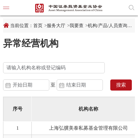
新
跳
窗
转
口
至
打
主
开
内
当前位置：
首页
>
服务大厅
>
我要查
>
机构/产品/人员查询
>
机
适
容
老
区
化
域
异常经营机构
工
具
学习贯
说
明
页,
党建引
按
Shift
加
党建动
n
至
搜索
键
开
启
导
协会要
盲
序号
机构名称
模
式
通知公
1
上海弘骥美泰私募基金管理有限公司
行业动