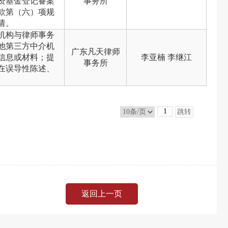
资基金登记备案
事务所
款第（六）项规
请。
机构与律师事务
他第三方中介机
广东凡天律师
信息或材料；提
李亚楠 李继江
事务所
在误导性陈述、
跳转
返回上一页