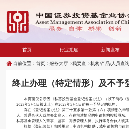
新
跳
窗
转
口
至
打
主
开
内
适
容
老
区
化
域
工
具
说
首页
行业党建
新闻发布
明
页,
按
当前位置：
首页
>
服务大厅
>
我要查
>
机构/产品/人员查
Shift
加
n
键
终止办理（特定情形）及不予
开
启
导
盲
本页面仅公示因《私募投资基金登记备案办法》（以下简称《
模
2023年5月1日被废止）在2023年5月1日前被不予登记的机构。
式
存在《登记备案办法》第二十五条第一款第（六）项情形的申
人、普通合伙人或主要出资人；存在前述情况的申请机构控股股东、
私募基金管理人的董事、监事、高级管理人员、执行事务合伙人或其委派代表
根据《登记须知》相关规定，申请机构提供，或申请机构与律