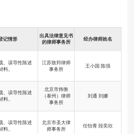
出具法律意见书
登记情形
经办律师姓名
的律师事务所
载、误导性陈述
江苏致邦律师
王小国 陈强
材料。
事务所
北京市炜衡
载、误导性陈述
（泰州）律师
刘通 刘娜
材料。
事务所
载、误导性陈述
北京市圣大律
任怡青 段奕欣
材料。
师事务所