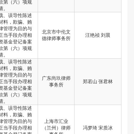
款第（六）项规
请。
载、误导性陈述
材料，欺骗、贿
律管理为目的与
北京市中伦文
正当手段办理相
汪艳祯 刘晨
德律师事务所
资基金登记备案
款第（六）项规
请。
载、误导性陈述
材料，欺骗、贿
律管理为目的与
广东尚玖律师
正当手段办理相
郑若山 张君林
事务所
资基金登记备案
款第（六）项规
请。
载、误导性陈述
材料，欺骗、贿
律管理为目的与
上海市汇业
正当手段办理相
（兰州）律师
冯梦琦 宋质冰