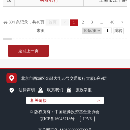
10
兴业银行
上海市江宁路1
机
从
共 394 条记录，共40页
首页
<
2
3
...
40
>
1
末页
跳转
培
基
返回上一页
业
北京市西城区金融大街20号交通银行大厦B座9层
纪律处
法律声明
联系我们
廉政举报
异常经
相关链接
© 版权所有：中国证券投资基金业协会
失联机
京ICP备16045718号
IPV6
自律措