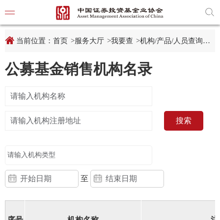
新
跳
窗
转
口
至
打
主
开
内
当前位置：
首页
>
服务大厅
>
我要查
>
机构/产品/人员查询
>
机
适
容
老
区
化
域
公募基金销售机构名录
工
具
学习贯
说
明
页,
党建引
按
Shift
搜索
加
党建动
n
键
开
启
导
协会要
盲
模
至
式
通知公
行业动
序号
机构名称
注