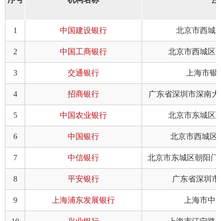
1
中国建设银行
北京市西城区
我要办
2
中国工商银行
北京市西城区复
加
3
交通银行
上海市银城
机
4
招商银行
广东省深圳市深南大道
人
5
中国农业银行
北京市东城区建
数
6
中国银行
北京市西城区
行
7
中信银行
北京市东城区朝阳门
行
8
平安银行
广东省深圳市深
我要查
9
上海浦东发展银行
上海市中山
法