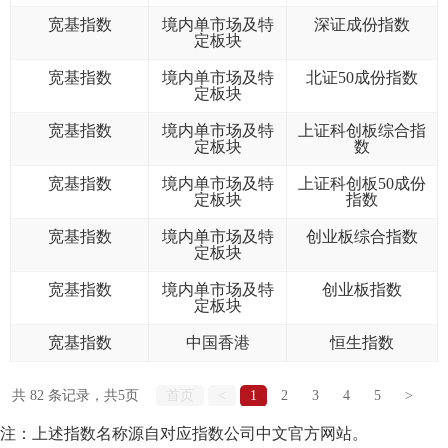
宽基指数
境内单市场及特
深证成份指数
机
定板块
从
宽基指数
境内单市场及特
北证50成份指数
定板块
培
宽基指数
境内单市场及特
上证科创板综合指
定板块
数
基
宽基指数
境内单市场及特
上证科创板50成份
定板块
指数
业
宽基指数
境内单市场及特
创业板综合指数
定板块
宽基指数
境内单市场及特
创业板指数
纪律处
定板块
宽基指数
中国香港
恒生指数
异常经
失联机
共 82 条记录，共5页
首页
<
1
2
3
4
5
>
末页
跳转
注：上述指数名称源自对应指数公司中文官方网站。
自律措