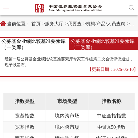
新
跳
窗
转
口
至
打
主
开
内
当前位置：
首页
>
服务大厅
>
我要查
>
机构/产品/人员查询
>
产
适
容
老
区
化
域
公募基金业绩比较基准要素库
公募基金业绩比较基准要素库
工
具
（一类库）
（二类库）
学习贯
说
明
经第一届公募基金业绩比较基准要素库专家工作组第二次会议评议通过，
页,
党建引
现予以发布。
按
【更新日期：2026-06-10】
Shift
加
党建动
n
键
开
启
导
指数类型
市场类型
指数名称
协会要
盲
模
式
宽基指数
境内跨市场
中证全指指数
通知公
宽基指数
境内跨市场
中证A50指数
行业动