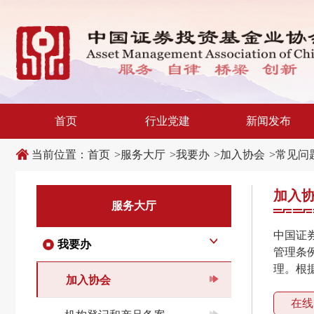
新
跳
窗
转
口
至
打
主
开
内
适
容
老
区
化
域
工
具
说
首页
行业党建
新闻发布
明
页,
按
当前位置：
首页
>
服务大厅
>
我要办
>
加入协会
>
常见问
Shift
加
n
加入
键
服务大厅
开
启
导
中国证
盲
我要办
模
管理条
式
理。根
加入协会
在线